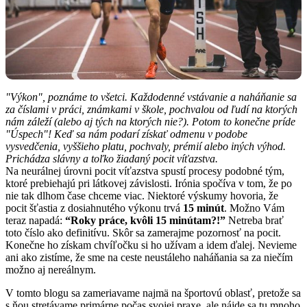
"Výkon", poznáme to všetci. Každodenné vstávanie a naháňanie sa
za číslami v práci, známkami v škole, pochvalou od ľudí na ktorých
nám záleží (alebo aj tých na ktorých nie?). Potom to konečne príde
"Úspech"! Keď sa nám podarí získať odmenu v podobe
vysvedčenia, vyššieho platu, pochvaly, prémií alebo iných výhod.
Prichádza slávny a toľko žiadaný pocit víťazstva.
Na neurálnej úrovni pocit víťazstva spustí procesy podobné tým,
ktoré prebiehajú pri látkovej závislosti. Irónia spočíva v tom, že po
nie tak dlhom čase chceme viac. Niektoré výskumy hovoria, že
pocit šťastia z dosiahnutého výkonu trvá
15 minút
. Možno Vám
teraz napadá:
“Roky práce, kvôli 15 minútam?!”
Netreba brať
toto číslo ako definitívu. Skôr sa zamerajme pozornosť na pocit.
Konečne ho získam chvíľočku si ho užívam a idem ďalej. Nevieme
ani ako zistíme, že sme na ceste neustáleho naháňania sa za niečím
možno aj nereálnym.
V tomto blogu sa zameriavame najmä na športovú oblasť, pretože sa
s ňou stretávame primárne počas svojej praxe, ale nájde sa tu mnoho