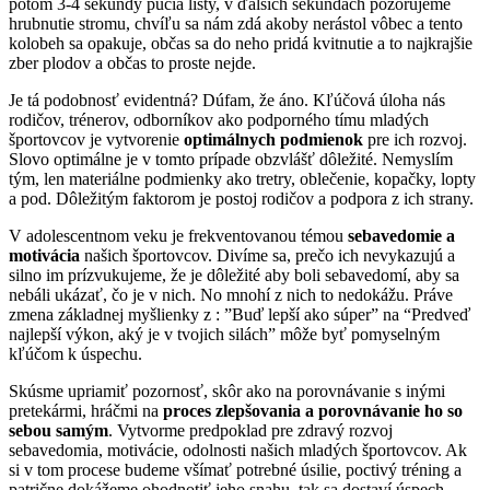
potom 3-4 sekundy pučia listy, v ďalších sekundách pozorujeme
hrubnutie stromu, chvíľu sa nám zdá akoby nerástol vôbec a tento
kolobeh sa opakuje, občas sa do neho pridá kvitnutie a to najkrajšie
zber plodov a občas to proste nejde.
Je tá podobnosť evidentná? Dúfam, že áno. Kľúčová úloha nás
rodičov, trénerov, odborníkov ako podporného tímu mladých
športovcov je vytvorenie
optimálnych podmienok
pre ich rozvoj.
Slovo optimálne je v tomto prípade obzvlášť dôležité. Nemyslím
tým, len materiálne podmienky ako tretry, oblečenie, kopačky, lopty
a pod. Dôležitým faktorom je postoj rodičov a podpora z ich strany.
V adolescentnom veku je frekventovanou témou
sebavedomie a
motivácia
našich športovcov. Divíme sa, prečo ich nevykazujú a
silno im prízvukujeme, že je dôležité aby boli sebavedomí, aby sa
nebáli ukázať, čo je v nich. No mnohí z nich to nedokážu. Práve
zmena základnej myšlienky z : ”Buď lepší ako súper” na “Predveď
najlepší výkon, aký je v tvojich silách” môže byť pomyselným
kľúčom k úspechu.
Skúsme upriamiť pozornosť, skôr ako na porovnávanie s inými
pretekármi, hráčmi na
proces zlepšovania a porovnávanie ho so
sebou samým
. Vytvorme predpoklad pre zdravý rozvoj
sebavedomia, motivácie, odolnosti našich mladých športovcov. Ak
si v tom procese budeme všímať potrebné úsilie, poctivý tréning a
patrične dokážeme ohodnotiť jeho snahu, tak sa dostaví úspech.