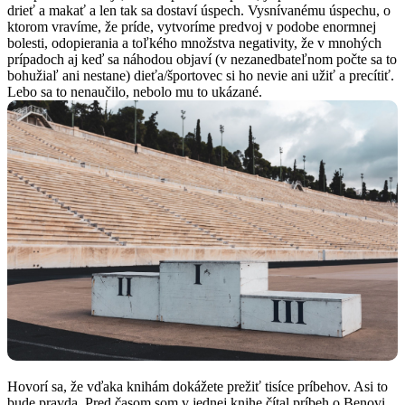
drieť a makať a len tak sa dostaví úspech. Vysnívanému úspechu, o
ktorom vravíme, že príde, vytvoríme predvoj v podobe enormnej
bolesti, odopierania a toľkého množstva negativity, že v mnohých
prípadoch aj keď sa náhodou objaví (v nezanedbateľnom počte sa to
bohužiaľ ani nestane) dieťa/športovec si ho nevie ani užiť a precítiť.
Lebo sa to nenaučilo, nebolo mu to ukázané.
Hovorí sa, že vďaka knihám dokážete prežiť tisíce príbehov. Asi to
bude pravda. Pred časom som v jednej knihe čítal príbeh o Benovi