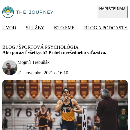
NAPÍŠTE NÁM
ÚVOD
SLUŽBY
KTO SME
BLOG A PODCASTY
BLOG
/
ŠPORTOVÁ PSYCHOLÓGIA
Ako poraziť všetkých? Príbeh nevšedného víťazstva.
Mojmír Trebuňák
21. novembra 2021 o 16:10