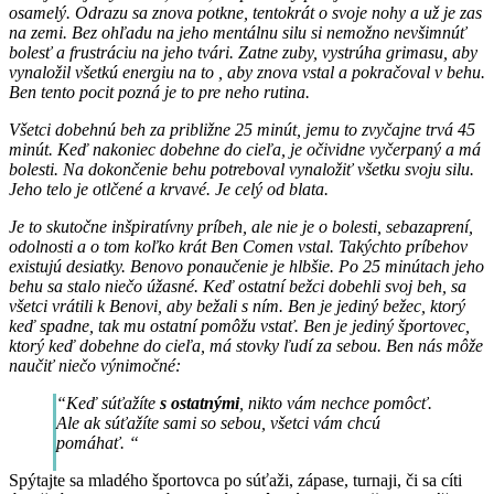
osamelý. Odrazu sa znova potkne, tentokrát o svoje nohy a už je zas
na zemi. Bez ohľadu na jeho mentálnu silu si nemožno nevšimnúť
bolesť a frustráciu na jeho tvári. Zatne zuby, vystrúha grimasu, aby
vynaložil všetkú energiu na to , aby znova vstal a pokračoval v behu.
Ben tento pocit pozná je to pre neho rutina.
Všetci dobehnú beh za približne 25 minút, jemu to zvyčajne trvá 45
minút. Keď nakoniec dobehne do cieľa, je očividne vyčerpaný a má
bolesti. Na dokončenie behu potreboval vynaložiť všetku svoju silu.
Jeho telo je otlčené a krvavé. Je celý od blata.
Je to skutočne inšpiratívny príbeh, ale nie je o bolesti, sebazaprení,
odolnosti a o tom koľko krát Ben Comen vstal. Takýchto príbehov
existujú desiatky. Benovo ponaučenie je hlbšie. Po 25 minútach jeho
behu sa stalo niečo úžasné. Keď ostatní bežci dobehli svoj beh, sa
všetci vrátili k Benovi, aby bežali s ním. Ben je jediný bežec, ktorý
keď spadne, tak mu ostatní pomôžu vstať. Ben je jediný športovec,
ktorý keď dobehne do cieľa, má stovky ľudí za sebou. Ben nás môže
naučiť niečo výnimočné:
“Keď súťažíte
s ostatnými
, nikto vám nechce pomôcť.
Ale ak súťažíte sami so sebou, všetci vám chcú
pomáhať. “
Spýtajte sa mladého športovca po súťaži, zápase, turnaji, či sa cíti