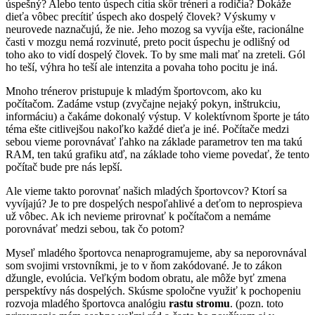
úspešný? Alebo tento úspech cítia skôr tréneri a rodičia? Dokáže
dieťa vôbec precítiť úspech ako dospelý človek? Výskumy v
neurovede naznačujú, že nie. Jeho mozog sa vyvíja ešte, racionálne
časti v mozgu nemá rozvinuté, preto pocit úspechu je odlišný od
toho ako to vidí dospelý človek. To by sme mali mať na zreteli. Gól
ho teší, výhra ho teší ale intenzita a povaha toho pocitu je iná.
Mnoho trénerov pristupuje k mladým športovcom, ako ku
počítačom. Zadáme vstup (zvyčajne nejaký pokyn, inštrukciu,
informáciu) a čakáme dokonalý výstup. V kolektívnom športe je táto
téma ešte citlivejšou nakoľko každé dieťa je iné. Počítače medzi
sebou vieme porovnávať ľahko na základe parametrov ten ma takú
RAM, ten takú grafiku atď, na základe toho vieme povedať, že tento
počítač bude pre nás lepší.
Ale vieme takto porovnať našich mladých športovcov? Ktorí sa
vyvíjajú? Je to pre dospelých nespoľahlivé a deťom to neprospieva
už vôbec. Ak ich nevieme prirovnať k počítačom a nemáme
porovnávať medzi sebou, tak čo potom?
Myseľ mladého športovca nenaprogramujeme, aby sa neporovnával
som svojimi vrstovníkmi, je to v ňom zakódované. Je to zákon
džungle, evolúcia. Veľkým bodom obratu, ale môže byť zmena
perspektívy nás dospelých. Skúsme spoločne využiť k pochopeniu
rozvoja mladého športovca analógiu
rastu stromu
. (pozn. toto