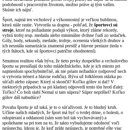
podobností s pracovným životom, možno práve aj tým vašim.
Skúste ich nájsť.
Šport, najmä ten vrcholový a výkonnostný je veľkou bublinou,
ktorá stále rastie. Vytvorila sa dogma - pohľad, že
športovci sú
stroje
, ktoré na požiadanie podajú výkon, ktorý zláme rekordy,
vyhrá trofej resp. medailu alebo minimálne dvihne ľudí zo sedačiek.
Góly, body, sekundy, medaile, trofeje, ocenenia všetkých druhov a
ich neustála sumarizácia znamená prestíž a hlavne peniaze (teda v
tých štátoch, kde sú športovci patrične ohodnotení).
Smutnou realitou však býva, že tieto prvky dospelého a vrcholového
športu sa prenášajú do toho mládežníckeho, kde je ich miesto pri
najmenšom spochybniteľné, ak nie priam nežiadúce (odpoveď nech
si vytvoria tréneri a hlavne rodičia). Býva už folklórom otázka po
súťaži alebo zápase: Ktorý si skončil? Koľko gólov si dal? V
niektorých prípadoch sa pri kladnej odpovedí tento tón hrotí ďalej:
Toľko? Čo boli slabí Nemal si tam súpera? Súper neprišiel? Koľko
gólov dáš nabudúce?
Povaha športu je už taká, je to o súťaživosti. Je to bludný kruh.
Učíme našich mladých, že šport má byť o tvrdej drine, o bolesti, o
odopieraní a oddanosti (sám som bol tak vychovávaný) a
spoliehame sa pri tom na to, že takto vybudujeme odolnosť voči
neúspechu. Ideou je, že keď príde neúspech, je potrebné ešte viac