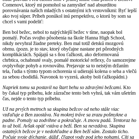
Comenovi, ktorý mi pomohol sa zamyslieť nad absurditou
porovnávania našich mladých s ostatnými ich vrstovníkmi: Byť lepší
ako tvoj súper. Príbeh ponúkol inú perspektívu, o ktorú by som sa
chcel s vami podeliť:
Ben bol bežec, nebol to najrýchlejší bežec v tíme, naopak bol
pomalý. Počas svojho pôsobenia na škole Hanna High School,
nikdy nevyhral žiadne preteky. Ben mal totiž detskú mozgovú
obrnu. (pozn. je to stav, ktorý obyčajne nastane pri pôrodných
komplikáciách. Spájajú sa s ňou ťažkosti, ako deformovaná
chrbtica, ochabnuté svaly, pomalé motorické reflexy, čo samozrejme
ovplyvňuje pohyb a rovnováhu. Prejavuje sa to neistým držaním
tela, ľudia s týmto typom ochorenia si udierajú kolena o seba a vlečú
za sebou chodidlá. Navonok to vyzerá, akoby boli ťažkopádni.)
Napriek tomu sa postavil na štart behu so zdravými bežcami.
Kto
by čakal typ príbehu, kde zázračne tento beh vyhrá, tak vám ušetrím
čas, nejde o tento typ príbehu.
Už na prvých metroch sa skupina bežcov od neho stále viac
vzďaľuje a Ben zaostáva. Na mokrej tráve sa zrazu pošmykne a
padne. Pomaly sa zodvihne a pokračuje. A znovu padá. Tentoraz ho
to už bolí. Avšak opäť vstáva a beží. Ben sa nevzdáva. Skupina
ostatných bežcov je v nedohľadne a Ben beží sám. Zostalo ticho.
Počuje svoje dýchanie, dážď, čľapot vody pod jeho nohami. Cíti sa