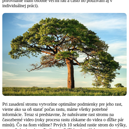
prirovnanie mám osobne veľmi rád a často ho používam aj v
individuálnej práci).
Pri zasadení stromu vytvoríme optimálne podmienky pre jeho rast,
vieme ako sa oň starať počas rastu, máme všetky potrebné
informácie. Teraz si predstavme, že nahrávame rast stromu na
časozberné video (roky procesu rastu získame do videa o dĺžke pár
minút). Čo na ňom vidíme? Prvých 10 sekúnd rastie strom do výšky,