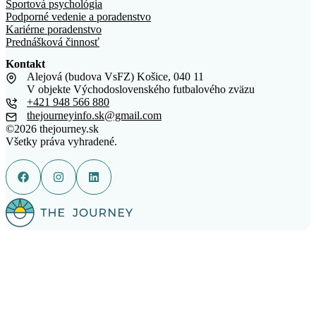
Športová psychológia
Podporné vedenie a poradenstvo
Kariérne poradenstvo
Prednášková činnosť
Kontakt
Alejová (budova VsFZ) Košice, 040 11
V objekte Východoslovenského futbalového zväzu
+421 948 566 880
thejourneyinfo.sk@gmail.com
©
2026
thejourney.sk
Všetky práva vyhradené.
Vytvoril
@SebTrebunak